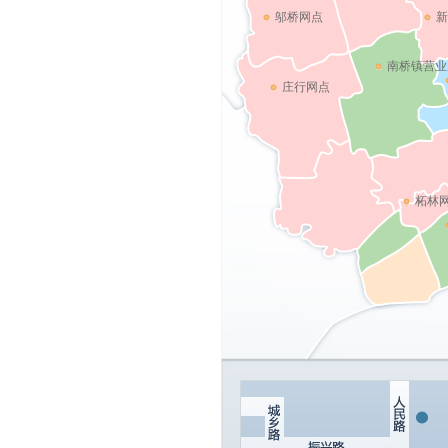
邬桥网点
新
南桥镇营业
庄行网点
柘林